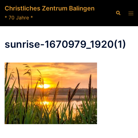
Zum
Christliches Zentrum Balingen
Inhalt
Suche
Men
* 70 Jahre *
springen
ums
sunrise-1670979_1920(1)