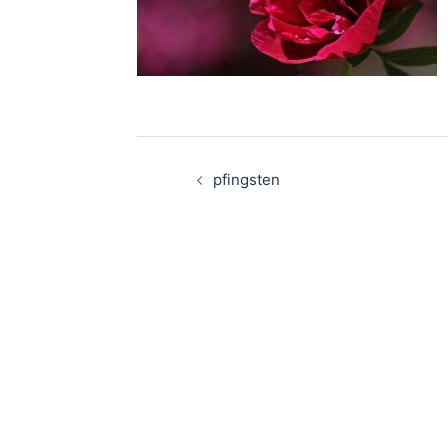
Beitragsnaviga
pfingsten