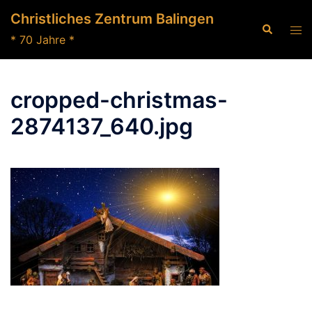
Zum
Christliches Zentrum Balingen
Inhalt
Suche
Men
* 70 Jahre *
springen
ums
cropped-christmas-
2874137_640.jpg