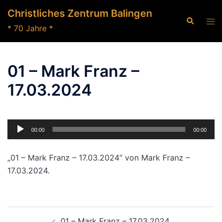
Zum
Christliches Zentrum Balingen
Inhalt
Suche
Men
* 70 Jahre *
springen
ums
01 – Mark Franz –
17.03.2024
Audio-
00:00
00:00
Player
„01 – Mark Franz – 17.03.2024“ von Mark Franz –
17.03.2024.
Beitragsnavigation
01 – Mark Franz – 17.03.2024