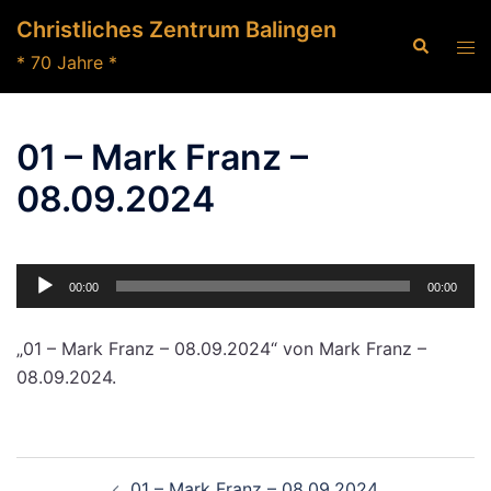
Zum
Christliches Zentrum Balingen
Inhalt
Suche
Men
* 70 Jahre *
springen
ums
01 – Mark Franz –
08.09.2024
Audio-
00:00
00:00
Player
„01 – Mark Franz – 08.09.2024“ von Mark Franz –
08.09.2024.
Beitragsnavigation
01 – Mark Franz – 08.09.2024