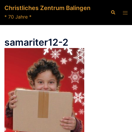
Zum
Christliches Zentrum Balingen
Inhalt
Suche
Men
* 70 Jahre *
springen
ums
samariter12-2