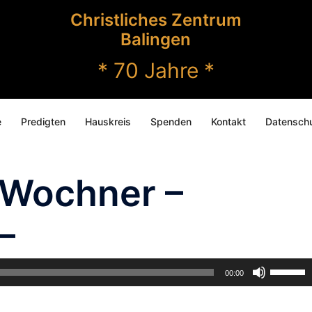
Christliches Zentrum
Balingen
* 70 Jahre *
e
Predigten
Hauskreis
Spenden
Kontakt
Datenschu
 Wochner –
–
Pfeiltast
00:00
Hoch/Run
benutzen