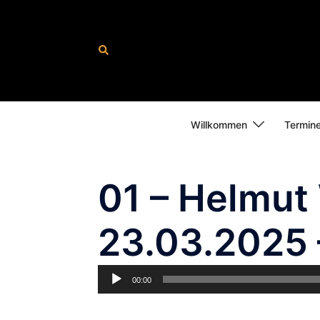
Zum
Inhalt
springen
Suche
Willkommen
Termin
01 – Helmut
23.03.2025 
Audio-
00:00
Player