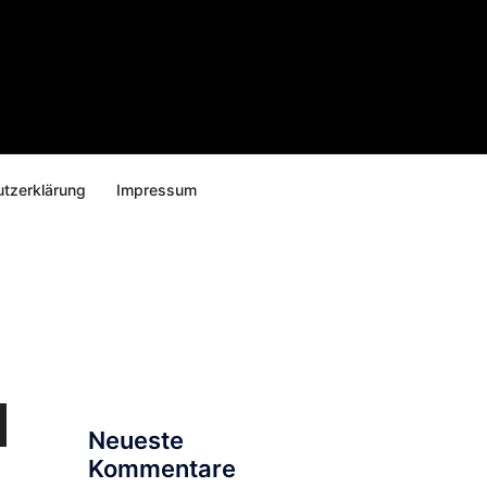
tzerklärung
Impressum
Suchen
nach:
en
Neueste
ter
Kommentare
,